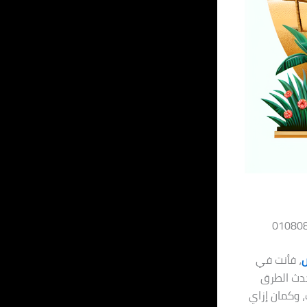
س
، فأنت في
حدث الطرق
 وكمان إزاي