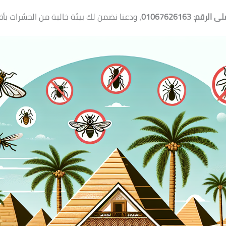
لى الرقم:
01067626163
، ودعنا نضمن لك بيئة خالية من الحشرات بأف