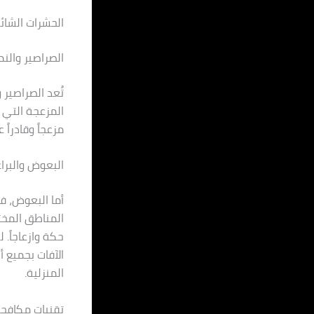
الحشرات الشائ
الصراصير والن
تُعد الصراصير 
المزعجة التي ت
مزعجاً وقادراً
البعوض والبرا
أما البعوض، ف
المناطق المختل
حكة وازعاجاً.
الآفات بجميع أ
المنزلية.
تقنيات مكافحة