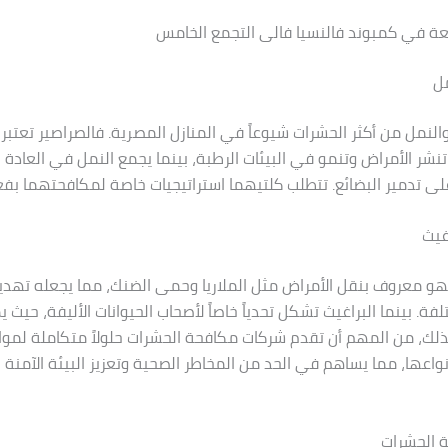
عة في كمبوند فالنسيا فالى التجمع الخامس
مل
والنمل من أكثر الحشرات شيوعاً في المنازل المصرية. فالصراصير تعتبر 
نشر الأمراض وتنمو في البيئات الرطبة، بينما يجمع النمل في العادة 
 على تدمير البضائع. تتطلب كلتيهما استراتيجيات خاصة لمكافحتهما بفعا
غيث
هو معروف بنقل الأمراض مثل الملاريا وحمى الضنك، مما يجعله تهديدا
فة. بينما البراغيث تشكل تحدياً خاصاً لأصحاب الحيوانات الأليفة، حيث
 لذلك، من المهم أن تقدم شركات مكافحة الحشرات حلولاً متكاملة لم
نواعها، مما يساهم في الحد من المخاطر الصحية وتعزيز البيئة الآمنة 
 الحشرات