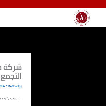
خطي
لى
لمحتوى
شركة م
التجمع الخام
بواسطة
26 يناير، 2025
/
dmin
شركة مكافحة 