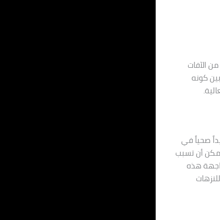
من الآفات
بين كونه
لية.
ً صحياً في
 يمكن أن تسبب
واجهة هذه
للنزهات