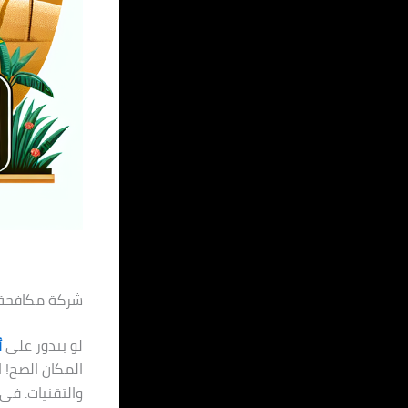
شركة مكافحة حشر
لو بتدور على
أ
المكان الصح! 
والتقنيات. في