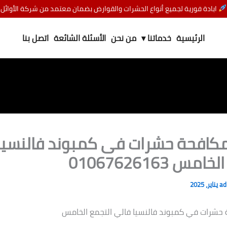
ابادة فورية لجميع أنواع الحشرات والقوارض بضمان معتمد من شركة الأوائل
الرئيسية
خدماتنا ▾
من نحن
الأسئلة الشائعة
اتصل بنا
كافحة حشرات فى كمبوند فالنسيا
س 01067626163
a
حشرات في كمبوند فالنسيا فالي التجمع الخامس