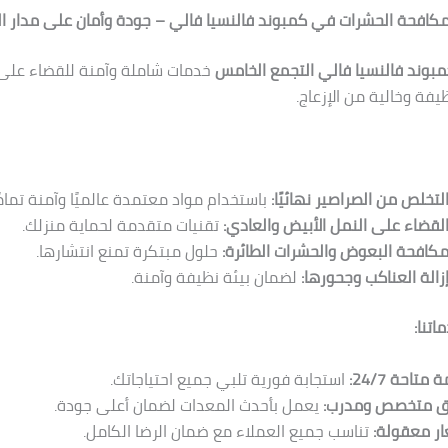
افحة الحشرات في كمبوند فالنسيا فالي – جودة وأمان على مدار ال
بوند فالنسيا فالي التجمع الخامس
خدمات شاملة وآمنة للقضاء على
فة وخالية من الإزعاج.
لتخلص من الصراصير نهائيًا:
باستخدام مواد معتمدة عالميًا وآمنة تمامًا
لقضاء على النمل الأبيض والعادي:
تقنيات متقدمة لحماية منزلك.
كافحة البعوض والحشرات الطائرة:
حلول مبتكرة تمنع انتشارها.
زالة العناكب وجحورها:
لضمان بيئة نظيفة وآمنة.
تنا:
متاحة 24/7:
استجابة فورية تلبي جميع احتياجاتك.
ق متخصص ومدرب:
يعمل بأحدث المعدات لضمان أعلى جودة.
ر معقولة:
تناسب جميع العملاء مع ضمان الرضا الكامل.