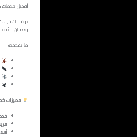
أفضل خدمات مك
نوفر لك في
كم
وضمان بيئة نظي
ما نقدمه:
ا
ا
م
إ
مميزات خدما
خدمة 
فري
أسعا