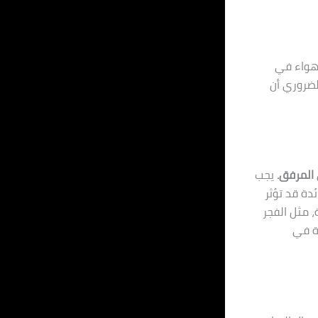
لهواء في
لضروري أن
 المرفق.
يجب
دة قد تؤثر
، مثل الفجر
بة في