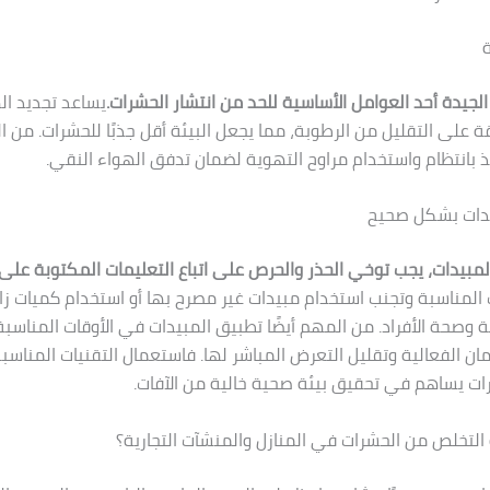
ة
الجيدة أحد العوامل الأساسية للحد من انتشار الحشرات.
يساعد تجديد ا
ة على التقليل من الرطوبة، مما يجعل البيئة أقل جذبًا للحشرات. من ا
فذ بانتظام واستخدام مراوح التهوية لضمان تدفق الهواء النقي.
يدات بشكل صحيح
لمبيدات، يجب توخي الحذر والحرص على اتباع التعليمات المكتوبة على
 المناسبة وتجنب استخدام مبيدات غير مصرح بها أو استخدام كميات زائ
ئة وصحة الأفراد. من المهم أيضًا تطبيق المبيدات في الأوقات المناسبة
مان الفعالية وتقليل التعرض المباشر لها. فاستعمال التقنيات المناس
ت يساهم في تحقيق بيئة صحية خالية من الآفات.
لتخلص من الحشرات في المنازل والمنشآت التجارية؟