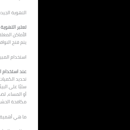
التهوية الجيد
تعتبر التهوية 
الأماكن المغلق
يتم فتح النوا
استخدام المب
عند استخدام ا
تحديد الكميات
سلبًا على البي
أو المساء، لض
مكافحة الحشرا
ما هي أهمية ا