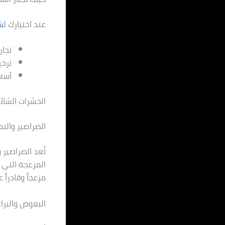
عند اختيارك ل
ش
تجار
ترخ
أسعا
الحشرات الشا
الصراصير والن
تُعد الصراصير 
المزعجة التي ت
مزعجاً وقادراً
البعوض والبرا