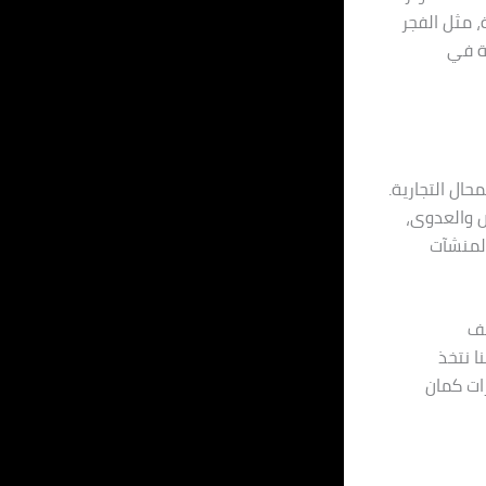
، مثل الفجر
بة في
ال التجارية.
ض والعدوى،
المنشآت
لف
ا نتخذ
رات كمان