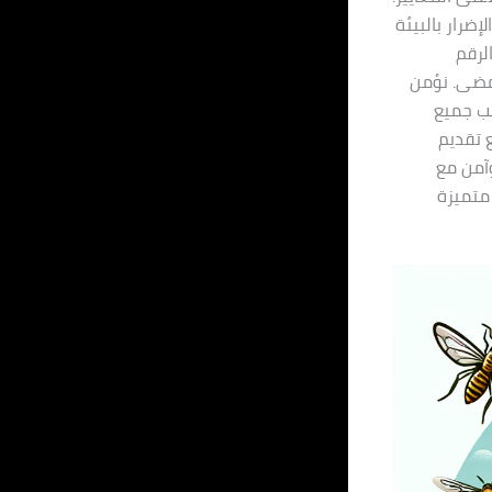
ضرار بالبيئة
 على الرقم
ت مضى. نؤمن
سب جميع
ع تقديم
وآمن مع
 متميزة