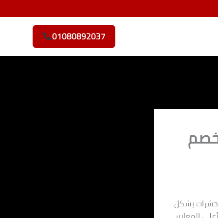
01080892037
خصم
الحشرات بشكل
لى المعايير.