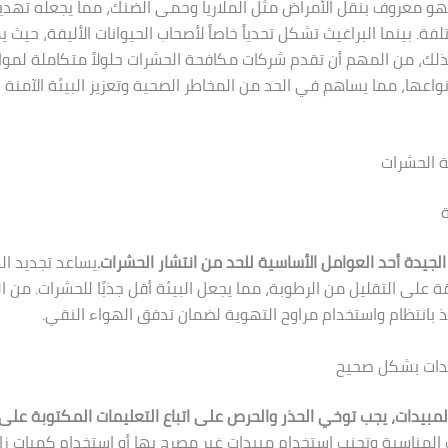
هو معروف بنقل الأمراض مثل الملاريا وحمى الضنك، مما يجعله تهديدا
فة. بينما البراغيث تشكل تحدياً خاصاً لأصحاب الحيوانات الأليفة، حيث
 لذلك، من المهم أن تقدم شركات مكافحة الحشرات حلولاً متكاملة لم
نواعها، مما يساهم في الحد من المخاطر الصحية وتعزيز البيئة الآمنة 
 الحشرات
ة
الجيدة أحد العوامل الأساسية للحد من انتشار الحشرات.
يساعد تجديد ا
ة على التقليل من الرطوبة، مما يجعل البيئة أقل جذبًا للحشرات. من ا
فذ بانتظام واستخدام مراوح التهوية لضمان تدفق الهواء النقي.
يدات بشكل صحيح
لمبيدات، يجب توخي الحذر والحرص على اتباع التعليمات المكتوبة على
 المناسبة وتجنب استخدام مبيدات غير مصرح بها أو استخدام كميات زائ