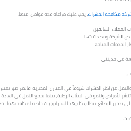
ركة مكافحة الحشرات
، يجب عليك مراعاة عدة عوامل، منها:
ب العملاء السابقين
يص الشركة ومصداقيتها
ر الخدمات المتاحة
ئعة في مدينتي
مل
والنمل من أكثر الحشرات شيوعاً في المنازل المصرية. فالصراصير تعتبر 
نشر الأمراض وتنمو في البيئات الرطبة، بينما يجمع النمل في العادة 
 على تدمير البضائع. تتطلب كلتيهما استراتيجيات خاصة لمكافحتهما بفعا
غيث