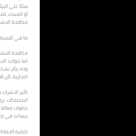
سلبًا على البي
أو المساء، لض
مكافحة الحشرا
ما هي أهمية ا
مكافحة الحشرا
لما بتواجد ال
وده بيأثر بشك
التجارية، لأن
تأثير الحشرا
الممتلكات. زى 
خطوات فعالة ل
بيساعد في تحس
كيفية الحفاظ 