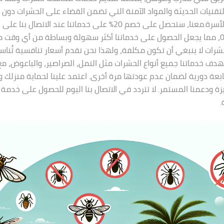
قنيات الحديثة والمواد الآمنة التي تضمن القضاء على الحشرات دون الإ
أو صحة أفراد الأسرة.معنا، ستحصل على خصم 20% على خدماتنا عند الاتصال بنا
01080892037، مما يجعل الحصول على خدماتنا أكثر سهولة وبساطة من أي وق
شرات لا ينبغي أن تكون مكلفة، ولهذا نحن نقدم أسعار تنافسية تُنا
تهدف خدماتنا جميع أنواع الحشرات مثل النمل، الصراصير، والباعوض، م
بعة دورية لضمان عدم عودتها مرة أخرى. اعتمد علينا لحماية منزلك 
زة ودعمنا المستمر. لا تتردد في الاتصال بنا اليوم للحصول على خدمة
.