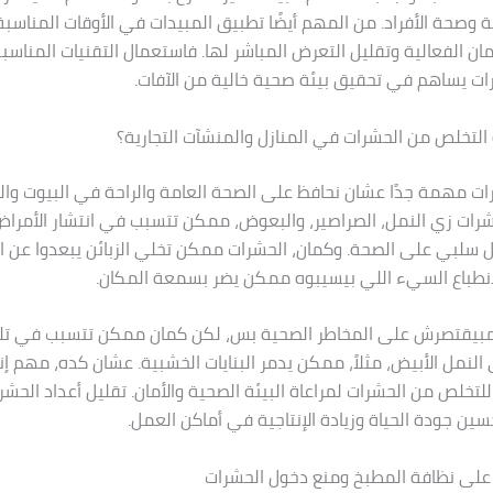
ئة وصحة الأفراد. من المهم أيضًا تطبيق المبيدات في الأوقات المناسبة
مان الفعالية وتقليل التعرض المباشر لها. فاستعمال التقنيات المناس
ت يساهم في تحقيق بيئة صحية خالية من الآفات.
لتخلص من الحشرات في المنازل والمنشآت التجارية؟
ت مهمة جدًا عشان نحافظ على الصحة العامة والراحة في البيوت والمح
حشرات زي النمل، الصراصير، والبعوض، ممكن تتسبب في انتشار الأمرا
ل سلبي على الصحة. وكمان، الحشرات ممكن تخلي الزبائن يبعدوا عن 
 الانطباع السيء اللي بيسيبوه ممكن يضر بسمعة المكان.
ت مبيقتصرش على المخاطر الصحية بس، لكن كمان ممكن تتسبب في ت
النمل الأبيض، مثلاً، ممكن يدمر البنايات الخشبية. عشان كده، مهم إنن
لتخلص من الحشرات لمراعاة البيئة الصحية والأمان. تقليل أعداد الحش
ين جودة الحياة وزيادة الإنتاجية في أماكن العمل.
على نظافة المطبخ ومنع دخول الحشرات