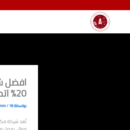
خطي
لى
لمحتوى
افضل ش
20% اتصل بنا 01080892037
بواسطة
18 نوفمبر، 2024
/
dmin
تُعد شركة مكا
فعال. بفضل فر