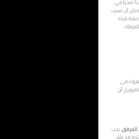
ً صحياً في
 يمكن أن تسبب
واجهة هذه
للنزهات
لهواء في
لضروري أن
 المرفق.
يجب
دة قد تؤثر