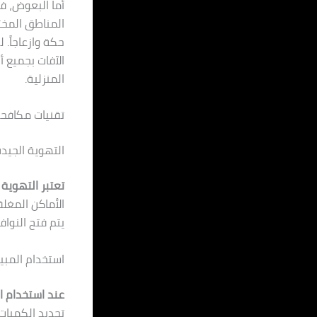
أما البعوض، ف
المناطق المختل
حكة وازعاجاً.
الآفات بجميع أ
المنزلية.
تقنيات مكافحة
التهوية الجيد
تعتبر التهوية 
الأماكن المغلق
يتم فتح النوا
استخدام المب
عند استخدام ا
تحديد الكميات