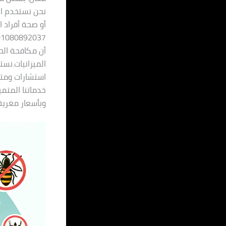
نحن نستخدم الت
أن مكافحة الح
الميزانيات.نس
استشارات ومتا
خدماتنا المتمي
وبأسعار مغرية