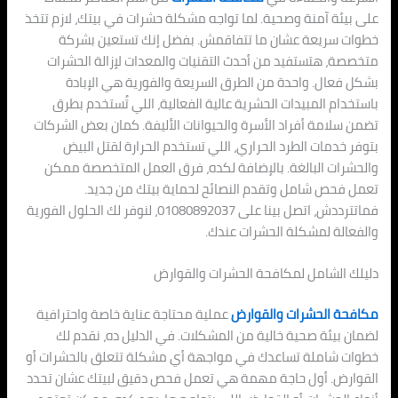
على بيئة آمنة وصحية. لما تواجه مشكلة حشرات في بيتك، لازم تتخذ
خطوات سريعة عشان ما تتفاقمش. بفضل إنك تستعين بشركة
متخصصة، هتستفيد من أحدث التقنيات والمعدات لإزالة الحشرات
بشكل فعال. واحدة من الطرق السريعة والفورية هي الإبادة
باستخدام المبيدات الحشرية عالية الفعالية، اللي تُستخدم بطرق
تضمن سلامة أفراد الأسرة والحيوانات الأليفة. كمان بعض الشركات
بتوفر خدمات الطرد الحراري، اللي تستخدم الحرارة لقتل البيض
والحشرات البالغة. بالإضافة لكده، فرق العمل المتخصصة ممكن
تعمل فحص شامل وتقدم النصائح لحماية بيتك من جديد.
فماتترددش، اتصل بينا على 01080892037، لنوفر لك الحلول الفورية
والفعالة لمشكلة الحشرات عندك.
دليلك الشامل لمكافحة الحشرات والقوارض
مكافحة الحشرات والقوارض
عملية محتاجة عناية خاصة واحترافية
لضمان بيئة صحية خالية من المشكلات. في الدليل ده، نقدم لك
خطوات شاملة تساعدك في مواجهة أي مشكلة تتعلق بالحشرات أو
القوارض. أول حاجة مهمة هي تعمل فحص دقيق لبيتك عشان تحدد