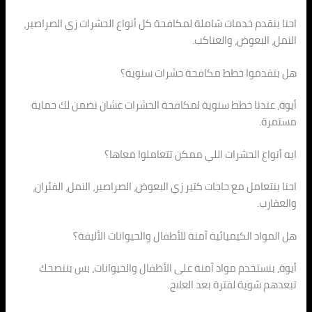
احنا بنقدم خدمات شاملة لمكافحة كل أنواع الحشرات زي الصراصير،
النمل، البعوض، والعناكب.
هل بتقدموا خطط مكافحة حشرات سنوية؟
أيوة، عندنا خطط سنوية لمكافحة الحشرات عشان نضمن لك حماية
مستمرة.
ايه أنواع الحشرات اللي ممكن تتعاملوا معاها؟
احنا بنتعامل مع حاجات كتير زي البعوض، الصراصير، النمل، الفئران،
والعقارب.
هل المواد الكيميائية آمنة للأطفال والحيوانات الأليفة؟
أيوة، بنستخدم مواد آمنة على الأطفال والحيوانات، بس بننصحك
تبعدهم شوية لفترة بعد العلاج.