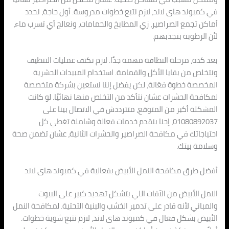
في كمبوند هاى لاند، لازم نتبع خطوات مدروسة. أول حاجة، نحدد
أماكن تجمع الصراصير، زي المطابخ والحمامات، ونعالج أي تسرب ماء،
لأن الرطوبة بتجذبهم.
بعد كده، مرحلة النظافة مهمة جدًا. لازم نكثف عمليات التنظيف
ونتخلص من بقايا الأكل والقمامة. استخدام المبيدات الحشرية
المخصصة خطوة فعّالة، لكن يفضل إننا نستعين بشركة متخصصة
لمكافحة الحشرات عشان نتأكد من التخلص منها نهائيًا. لو كانت
المشكلة أكبر من المتوقع، متترددش في الاتصال بينا على
01080892037، إحنا بنقدم خدمات فعالة وشاملة تغطي كل
احتياجاتك في مكافحة الصراصير والحشرات الثانية، عشان تضمن صحة
وسلامة بيتك.
أفضل طرق مكافحة النمل الأبيض بفعالية في كمبوند هاى لاند
النمل الأبيض من الآفات اللي بتشكل تهديد كبير على البيوت
والمباني لأنه قادر على تدمير الخشب والبنية التحتية. لمكافحة النمل
الأبيض بشكل فعال في كمبوند هاى لاند، لازم نتبع شوية خطوات.