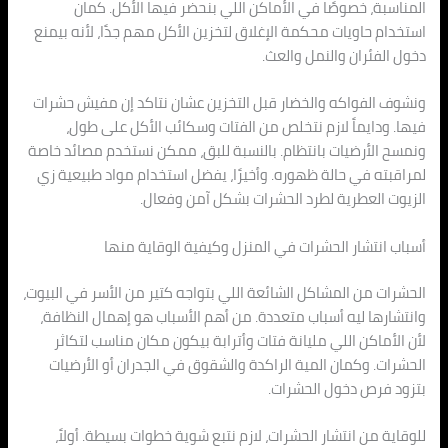
المناسبة، خصوصًا في الأماكن اللي بنحضر فيها الأكل. كمان
استخدام حاويات محكمة الإغلاق لتخزين الأكل مهم جدًا، لأنه بيمنع
دخول الفئران والنمل والعث.
ونشوف الفواكه والخضار قبل التخزين عشان نتاكد إن مفيش حشرات
فيها. ودايماً لازم نتخلص من الفتات وسكائب الأكل على طول،
ونمسح الأرضيات بانتظام. بالنسبة للبق، ممكن نستخدم مصائد خاصة
لمراقبته في حالة ظهوره. وأخيرًا، يفضل استخدام مواد طبيعية زي
الزيوت العطرية لطرد الحشرات بشكل آمن وفعال.
أسباب انتشار الحشرات في المنزل وكيفية الوقاية منها
الحشرات من المشاكل الشائعة اللي بتواجه كتير من الأسر في البيوت،
وانتشارها ليه أسباب متعددة. من أهم الأسباب هو إهمال النظافة،
لأن الأماكن اللي مليانة فتات وأترابة بيكون مكان مناسب لتكاثر
الحشرات. وكمان المية الراكدة والشقوق في الجدران أو الأرضيات
بتزود فرص دخول الحشرات.
للوقاية من انتشار الحشرات، لازم نتبع شوية خطوات بسيطة. أولاً،