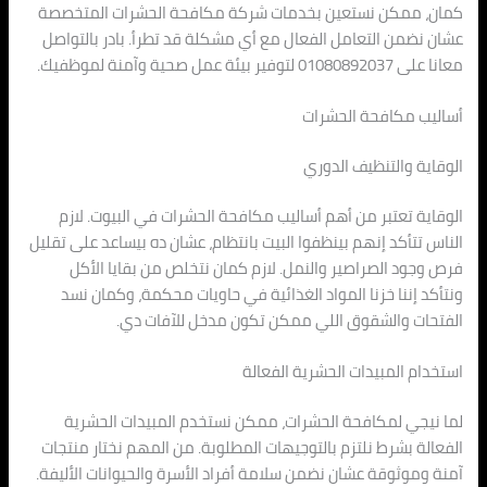
كمان، ممكن نستعين بخدمات شركة مكافحة الحشرات المتخصصة
عشان نضمن التعامل الفعال مع أي مشكلة قد تطرأ. بادر بالتواصل
معانا على 01080892037 لتوفير بيئة عمل صحية وآمنة لموظفيك.
أساليب مكافحة الحشرات
الوقاية والتنظيف الدوري
الوقاية تعتبر من أهم أساليب مكافحة الحشرات في البيوت. لازم
الناس تتأكد إنهم بينظفوا البيت بانتظام، عشان ده بيساعد على تقليل
فرص وجود الصراصير والنمل. لازم كمان نتخلص من بقايا الأكل
ونتأكد إننا خزنا المواد الغذائية في حاويات محكمة، وكمان نسد
الفتحات والشقوق اللي ممكن تكون مدخل للآفات دي.
استخدام المبيدات الحشرية الفعالة
لما نيجي لمكافحة الحشرات، ممكن نستخدم المبيدات الحشرية
الفعالة بشرط نلتزم بالتوجيهات المطلوبة. من المهم نختار منتجات
آمنة وموثوقة عشان نضمن سلامة أفراد الأسرة والحيوانات الأليفة.