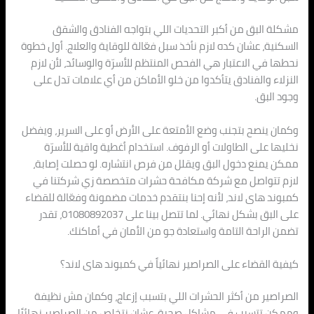
مشكلة البق من أكبر التحديات اللي بتواجه الفنادق والشقق
السكنية، عشان كده لازم نأخذ سبل فعّالة للوقاية والعلاج. أول خطوة
نحطها في الاعتبار هي الفحص المنتظم للأسرّة والوسائد، لأن لازم
النزلاء والفنادق يتأكدوا من خلو الأماكن من أي علامات تدل على
وجود البق.
وكمان ينصح بتجنب وضع الأمتعة على الأرض أو على السرير، ويفضل
نخليها على الطاولات أو الرفوف. استخدام أغطية واقية للأسرّة
ممكن يمنع دخول البق ويقلل من فرص انتشاره. لو حصلت إصابة،
لازم تتواصل مع شركة مكافحة حشرات متخصصة زي شركتنا في
كمبوند هاى لاند، لأنه إحنا بنتقدم خدمات مضمونة وفعّالة للقضاء
على البق بشكل نهائي. لما تتصل بينا على 01080892037، تقدر
تضمن الراحة التامة واستعادة جو من الأمان في أماكنك.
كيفية القضاء على الصراصير نهائياً في كمبوند هاى لاند؟
الصراصير من أكثر الحشرات اللي بتسبب إزعاج، وكمان مش نظيفة
وممكن تتسبب في مشاكل صحية. عشان نتخلص من الصراصير نهائيًا