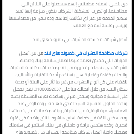
دي بتخلي العملاء مطمئنين إنهم هيحصلوا على النتائج اللي
محتاجينها. لو تكررت المشكلة، الشركات بتكون ملزمة إنها تعيد
تقديم الخدمة من غير أي تكاليف إضافية، وده بيعزز من مصداقيتها
وبينشئ علاقة ثقة مع العملاء.
أفضل شركات مكافحة الحشرات في كمبوند هاى لاند
شركات مكافحة الحشرات في كمبوند هاى لاند
من
بين أفضل
الخيارات اللي ممكن تعتمد عليها لضمان سلامة بيتك وصحتك.
الشركات دي عندها خبرة كبيرة في تقديم خدمات مكافحة الحشرات
والآفات بكفاءة وفاعلية. هي بتستخدم أحدث التقنيات والأساليب
للقضاء على كل أنواع الحشرات من غير ما تأثر على البيئة أو صحة
سكان البيت. من خلال اتصالك بينا على 01080892037، تقدر تحصل
على استشارة مجانية وفحص منزلي يساعدك تعرف المشكلة بدقة
وتحدد الحلول المناسبة. الشركات دي مهتمة بزيادة الوعي عند
العملاء بأهمية الوقاية من الحشرات، وبتقدم ضمانات على خدماتها،
وده يعكس الثقة في كفاءة العلاج. هتشوف نتائج واضحة في فترة
قصيرة، وكده هتحس براحة واطمئنان في بيتك. استثمر في سلامتك
وصحتك واختار أفضل شركات مكافحة الحشرات في كمبوند هاى