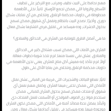
مهم نحافظ على البيت نظيف ومرتب، مع التركيز على تنظيف
الأسطح والزوايا اللي ممكن تجمع الأوساخ. ثانياً، نخلي الأطعمة
محطوطة في حاويات محكمة الإغلاق، ونتخلص من أي نفايات بشكل
دوري. وأخيرًا، نصحح البيت بانتظام ونقفل أي شقوق ممكن تسمح
بدخول الحشرات، وده هيساعد في تقليل فرص انتشارها بشكل فعال.
ما هي أفضل الطرق للوقاية من الفئران في الحدائق والفنادق؟
الفئران من الآفات اللي ممكن تسبب مشاكل كتير في الحدائق
والفنادق. عشان نقي نفسنا منها، لازم نتخذ شوية خطوات فعالة.
أولاً، لازم نتأكد إنه مفيش أكل متاح للفئران، يعني نخزن الأطعمة في
حاويات محكمة الإغلاق ونتخلص من بقايا الأكل على طول.
ثانيًا، نقطع النباتات والشجيرات اللي قريبة من المباني عشان نقلل
الأماكن اللي ممكن تختبئ فيها الفئران. وكمان مهم نقفل أي
شقوق أو فتحات ممكن تسمح بدخول الفئران للمباني. ممكن
نستخدم مواد زي الصوف الفولاذي أو الأسمنت لقفل الفتحات دي.
وأيضًا، يفضل نحط مصائد آمنة في الأماكن اللي ممكن تكون الفئران
موجودة فيها، وده هيساعد في تقليل أعدادها بشكل فعال. ومن