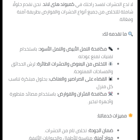
لا تدع الحشرات تفسد راحتك في
كمبوند هاى لاند
. نحن نقدم حلولًا
شاملة للتخلص من جميع أنواع الحشرات والقوارض بطريقة آمنة
وفعّالة.
ما نقدمه لك:
مكافحة النمل الأبيض والنمل الأسود:
باستخدام
تقنيات تمنع عودته.
التخلص من البعوض والحشرات الطائرة:
لرش الحدائق
والمساحات المفتوحة.
القضاء على الصراصير والعناكب:
بحلول مبتكرة تناسب
كل منزل.
مكافحة الفئران والقوارض:
باستخدام مصائد متطورة
وأجهزة تبخير.
مميزات خدماتنا:
ضمان الجودة:
تخلص تام من الحشرات.
مواد آمنة:
مناسبة للأطفال والحيوانات الأليفة.