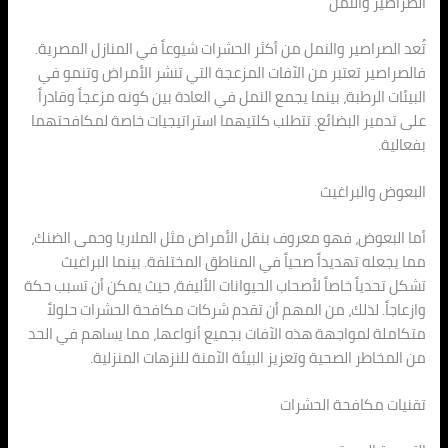
الصراصير والنمل
تُعد الصراصير والنمل من أكثر الحشرات شيوعاً في المنازل المصرية.
فالصراصير تعتبر من الآفات المزعجة التي تنشر الأمراض وتنمو في
البيئات الرطبة، بينما يجمع النمل في العادة بين كونه مزعجاً وقادراً
على تدمير البضائع. تتطلب كلتيهما استراتيجيات خاصة لمكافحتهما
بفعالية.
البعوض والبراغيث
أما البعوض، فهو معروف بنقل الأمراض مثل الملاريا وحمى الضنك،
مما يجعله تهديداً صحياً في المناطق المختلفة. بينما البراغيث
تشكل تحدياً خاصاً لأصحاب الحيوانات الأليفة، حيث يمكن أن تسبب حكة
وازعاجاً. لذلك، من المهم أن تقدم شركات مكافحة الحشرات حلولاً
متكاملة لمواجهة هذه الآفات بجميع أنواعها، مما يساهم في الحد
من المخاطر الصحية وتعزيز البيئة الآمنة للنزهات المنزلية.
تقنيات مكافحة الحشرات