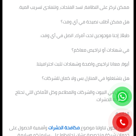
ممكن تركز على النظافة، تسد الفتحات، وتتفادى تسريب المية.
هل ممكن أطلب نصيحة في أي وقت؟
طبعًا، إحنا موجودين تحت أمرك، اتصل في أي وقت.
في شهادات أو تراخيص معاكم؟
أيوة، معانا تراخيص واضحة وشهادات تثبت احترافيتنا.
هل بتشتغلوا في المنازل بس ولا كمان للشركات؟
بنشتغل في البيوت والشركات والمطاعم وكل الأماكن اللي تحتاج
لمكافحة الحشرات.
الخاتمة
وبكدا، نكون تناولنا موضوع
مكافحة الحشرات
وأهمية الحصول على
خدمات شركة متخصصة عشان تحافظوا على سلامتكم وسلامة