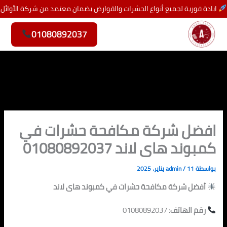
خطي
ابادة فورية لجميع أنواع الحشرات والقوارض بضمان معتمد من شركة الأوائل
لى
لمحتوى
01080892037
افضل شركة مكافحة حشرات في
كمبوند هاى لاند 01080892037
بواسطة
11 يناير، 2025
/
admin
أفضل شركة مكافحة حشرات في كمبوند هاى لاند
رقم الهاتف:
01080892037