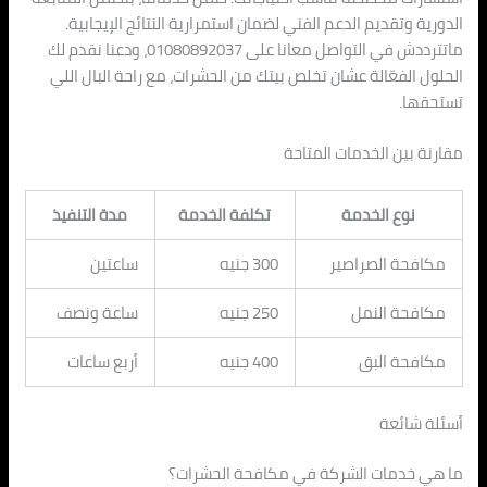
الدورية وتقديم الدعم الفني لضمان استمرارية النتائج الإيجابية.
ماتترددش في التواصل معانا على 01080892037، ودعنا نقدم لك
الحلول الفعّالة عشان تخلص بيتك من الحشرات، مع راحة البال اللي
تستحقها.
مقارنة بين الخدمات المتاحة
نوع الخدمة
تكلفة الخدمة
مدة التنفيذ
مكافحة الصراصير
300 جنيه
ساعتين
مكافحة النمل
250 جنيه
ساعة ونصف
مكافحة البق
400 جنيه
أربع ساعات
أسئلة شائعة
ما هي خدمات الشركة في مكافحة الحشرات؟