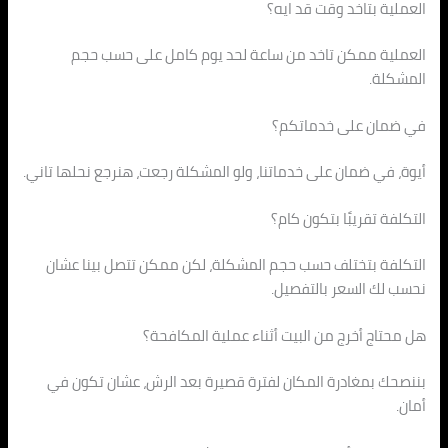
العملية بتاخد وقت قد ايه؟
العملية ممكن تاخد من ساعة لحد يوم كامل على حسب حجم
المشكلة.
في ضمان على خدماتكم؟
أيوة، في ضمان على خدماتنا، ولو المشكلة رجعت، هنرجع نحلها تاني.
التكلفة تقريبًا بتكون كام؟
التكلفة بتختلف حسب حجم المشكلة، لكن ممكن تتصل بينا عشان
نحسب لك السعر بالتفصيل.
هل محتاج أخرج من البيت أثناء عملية المكافحة؟
بننصحك بمغادرة المكان لفترة قصيرة بعد الرش، عشان تكون في
أمان.