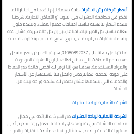
أسعار شركات رش الحشرات
حاجة مهمة لازم ناخدها في اعتبارنا لما
نفكر في مكافحة الحشرات في البيوت أو الأماكن التجارية. شركتنا
بتقدم أسعار تنافسية تناسب احتياجات جميع العملاء، وبتقدم حلول
فعّالة تناسب كل الميزانيات. احنا عارفين إن كل حالة فريدة، عشان كده
بنقدم استشارات مجانية لتحديد نوع العلاج المناسب وتكاليف الخدمة.
لما تتواصل معانا على 01080892037، هنوفر لك عرض سعر مفصل
حسب حجم المنطقة اللي محتاج تعالجها، نوع الحشرات الموجودة
والمواد المستخدمة. هدفنا هو إننا نوفر لك أقصى فائدة مع الحفاظ
على جودة الخدمة. فماتترددش واتصل بينا للاستفسار عن الأسعار
والخدمات اللي بنقدمها عشان نضمن لك سلامة وراحة بيتك من
الحشرات.
الشركة الألمانية لإبادة الحشرات
الشركة الألمانية لإبادة الحشرات
من الشركات الرائدة في مجال
مكافحة الحشرات في كمبوند هاى لاند احنا بنعمل بجد لتقديم أعلى
مستويات الخدمة والدعم لعملائنا، وبنستخدم أحدث التقنيات والمواد