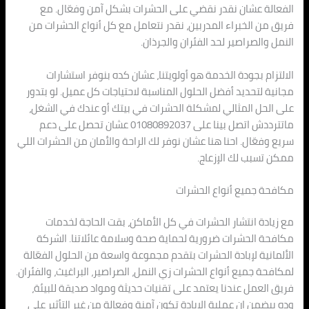
الفعالة عشان نقدر نقضي على الحشرات بشكل آمن وفعّال. مع
فريق من الخبراء المدربين، نقدر نتعامل مع كل أنواع الحشرات من
النمل والصراصير لحد الفئران والجرذان.
الالتزام بجودة الخدمة هو أولويتنا، عشان كده بنوفر استشارات
مجانية لتحديد أفضل الحلول المناسبة لاحتياجات كل عميل. لو بتدور
على الحل المثالي لمشكلة الحشرات في بيتك أو عندك في الشغل،
ماتترددش اتصل بينا على 01080892037 عشان تحصل على دعم
سريع وفعّال. احنا هنا عشان نوفر لك الراحة والأمان من الحشرات اللي
ممكن تسبب لك الإزعاج.
مكافحة جميع أنواع الحشرات
مع زيادة انتشار الحشرات في كل الأماكن، بقت الحاجة لخدمات
مكافحة الحشرات ضرورية لحماية صحة وسلامة عائلاتنا. الشركة
الألمانية لإبادة الحشرات بتقدم مجموعة واسعة من الحلول الفعّالة
لمكافحة جميع أنواع الحشرات زي النمل، الصراصير، البراغيث، والفئران.
فريق العمل عندنا يعتمد على تقنيات حديثة ومواد صديقة للبيئة،
وده بيضمن إن عملية الإبادة تكون آمنة وفعالة من غير التأثير على