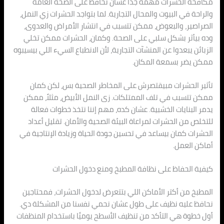
مكافحة الحشرات مهمة جدًا عشان نحافظ على الصحة العامة
والراحة في البيوت والمحال التجارية. لما بتواجد الحشرات زي النمل،
الصراصير، والبعوض، ممكن تتسبب في انتشار الأمراض والعدوى،
وده بيأثر بشكل سلبي على الصحة. وكمان، الحشرات ممكن تخلي
الزبائن يبعدوا عن المنشآت التجارية، لأن الانطباع السيء اللي بيسيبوه
ممكن يضر بسمعة المكان.
تأثير الحشرات مبيقتصرش على المخاطر الصحية بس، لكن كمان
ممكن تتسبب في تلف الممتلكات. زى النمل الأبيض، مثلاً، ممكن
يدمر البنايات الخشبية. عشان كده، مهم إننا نتخذ خطوات فعالة
للتخلص من الحشرات لمراعاة البيئة الصحية والأمان. تقليل أعداد
الحشرات كمان بيساعد في تحسين جودة الحياة وزيادة الإنتاجية في
أماكن العمل.
كيفية الحفاظ على نظافة المطبخ ومنع دخول الحشرات
المطبخ من أكتر الأماكن اللي بتتعرض لدخول الحشرات، فمحتاجين
نحافظ عليه نظيف على طول عشان نحمي نفسنا من المشكلة دي.
أول خطوة هي التأكد من تنظيف الأسطح يوميًا باستخدام المنظفات