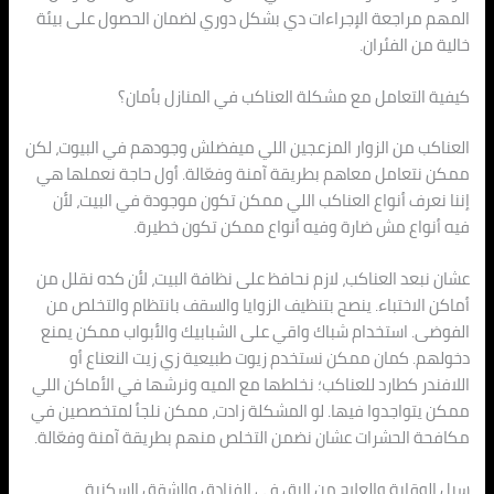
المهم مراجعة الإجراءات دي بشكل دوري لضمان الحصول على بيئة
خالية من الفئران.
كيفية التعامل مع مشكلة العناكب في المنازل بأمان؟
العناكب من الزوار المزعجين اللي ميفضلش وجودهم في البيوت، لكن
ممكن نتعامل معاهم بطريقة آمنة وفعّالة. أول حاجة نعملها هي
إننا نعرف أنواع العناكب اللي ممكن تكون موجودة في البيت، لأن
فيه أنواع مش ضارة وفيه أنواع ممكن تكون خطيرة.
عشان نبعد العناكب، لازم نحافظ على نظافة البيت، لأن كده نقلل من
أماكن الاختباء. ينصح بتنظيف الزوايا والسقف بانتظام والتخلص من
الفوضى. استخدام شباك واقي على الشبابيك والأبواب ممكن يمنع
دخولهم. كمان ممكن نستخدم زيوت طبيعية زي زيت النعناع أو
اللافندر كطارد للعناكب؛ نخلطها مع الميه ونرشها في الأماكن اللي
ممكن يتواجدوا فيها. لو المشكلة زادت، ممكن نلجأ لمتخصصين في
مكافحة الحشرات عشان نضمن التخلص منهم بطريقة آمنة وفعّالة.
سبل الوقاية والعلاج من البق في الفنادق والشقق السكنية