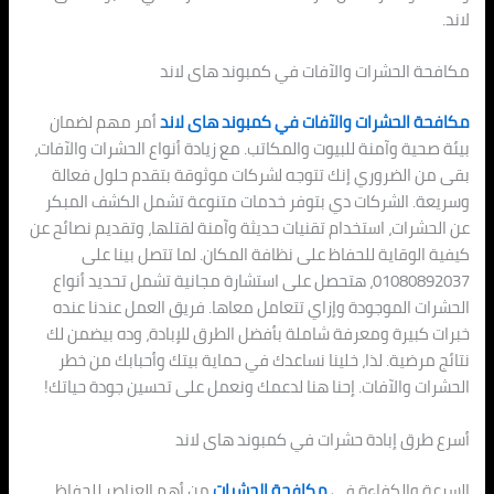
لاند.
مكافحة الحشرات والآفات في كمبوند هاى لاند
مكافحة الحشرات والآفات في كمبوند هاى لاند
أمر مهم لضمان
بيئة صحية وآمنة للبيوت والمكاتب. مع زيادة أنواع الحشرات والآفات،
بقى من الضروري إنك تتوجه لشركات موثوقة بتقدم حلول فعالة
وسريعة. الشركات دي بتوفر خدمات متنوعة تشمل الكشف المبكر
عن الحشرات، استخدام تقنيات حديثة وآمنة لقتلها، وتقديم نصائح عن
كيفية الوقاية للحفاظ على نظافة المكان. لما تتصل بينا على
01080892037، هتحصل على استشارة مجانية تشمل تحديد أنواع
الحشرات الموجودة وإزاي تتعامل معاها. فريق العمل عندنا عنده
خبرات كبيرة ومعرفة شاملة بأفضل الطرق للإبادة، وده بيضمن لك
نتائج مرضية. لذا، خلينا نساعدك في حماية بيتك وأحبابك من خطر
الحشرات والآفات. إحنا هنا لدعمك ونعمل على تحسين جودة حياتك!
أسرع طرق إبادة حشرات في كمبوند هاى لاند
السرعة والكفاءة في
مكافحة الحشرات
من أهم العناصر للحفاظ