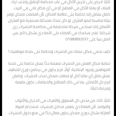
ثانيًا، احرص على تخزين الأكل في علب محكمة الإغلاق وتجنب ترك
الفتات أو بقايا الأكل في المطبخ أو في أي مكان تاني في البيت.
كمان يفضل إنك تحافظ على نظافة المكان، لأن الفضلات ممكن توفر
بيئة مناسبة لنمو الفئران. لو كان عندك مشكلة مستمرة مع الفئران،
الأفضل إنك تستدعي شركة متخصصة في مكافحة الحشرات، زي
شركتنا. نقدر نساعدك في القضاء على الآفة دي بشكل دائم، بس
اتصل بينا على 01080892037.
كيف تحمي مكان عملك من الحشرات وتحافظ على صحة موظفيك؟
حماية مكان العمل من الحشرات مهمة جدًا عشان نحافظ على صحة
الموظفين ونزود الإنتاجية. أولًا، لازم يكون في برنامج دوري للتنظيف
عشان نقلل أي بقايا أكل أو فضلات ممكن تجذب الحشرات. وكمان
لازم كل الأماكن، بما في ذلك المطابخ والحمامات، تكون نظيفة
ومرتبة دايمًا.
ثانيًا، تأكد من فحص كل الشقوق والثغرات في الجدران والأبواب
والنوافذ، لأن النقاط دي بتعتبر مداخل للحشرات. استخدام المواد
العازلة بشكل دوري ممكن يكون فعال جدًا في منع دخول الحشرات.