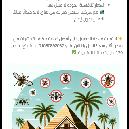
أسعار تنافسية:
بجودة لا مثيل لها.
مع شركتنا، سيظل منزلك في هاى لاند مكانًا مثاليًا
للعيش بدون إزعاج.
لا تفوت فرصة الحصول على أفضل خدمة مكافحة حشرات في
مصر بأقل سعر! اتصل بنا الآن على: 01080892037
واستمتع بخصم
70% على خدماتنا المتميزة.