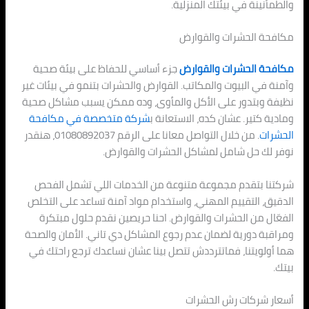
والطمأنينة في بيئتك المنزلية.
مكافحة الحشرات والقوارض
مكافحة الحشرات والقوارض
جزء أساسي للحفاظ على بيئة صحية
وآمنة في البيوت والمكاتب. القوارض والحشرات بتنمو في بيئات غير
نظيفة وبتدور على الأكل والمأوى، وده ممكن يسبب مشاكل صحية
ومادية كتير. عشان كده، الاستعانة ب
شركة متخصصة في مكافحة
الحشرات
. من خلال التواصل معانا على الرقم 01080892037، هنقدر
نوفر لك حل شامل لمشاكل الحشرات والقوارض.
شركتنا بتقدم مجموعة متنوعة من الخدمات اللي تشمل الفحص
الدقيق، التقييم المهني، واستخدام مواد آمنة تساعد على التخلص
الفعّال من الحشرات والقوارض. احنا حريصين نقدم حلول مبتكرة
ومراقبة دورية لضمان عدم رجوع المشاكل دي تاني. الأمان والصحة
هما أولويتنا، فماتترددش تتصل بينا عشان نساعدك ترجع راحتك في
بيتك.
أسعار شركات رش الحشرات