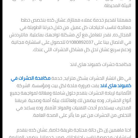
البيئة المحيطة.
مهمتنا تقديم خدمة عملاء ممتازة، عشان كده بنخصص خطط
معالجة تناسب احتياجات كل عميل. من خلال خبرتنا الطويلة في
المجال ده، نقدر نتعامل مع أي مشكلة تواجهك بفاعلية. ماتترددش
في الاتصال بينا على 01080892037 للحصول على استشارة مجانية
ودعم سريع عشان تحل كل مشاكل الحشرات اللي عندك.
مكافحة حشرات كمبوند هاى لاند
في ظل انتشار الحشرات بشكل متزايد، خدمة
مكافحة الحشرات في
كمبوند هاى لاند
بقت ضرورة ملحة لكل بيت ومؤسسة. الشركة
الألمانية لإبادة الحشرات بتقدم حلول شاملة وفعّالة لمواجهة جميع
أنواع الحشرات، وده بيضمن لك ولعائلتك بيئة آمنة وصحية. فريقنا
المحترف بيستخدم أحدث التقنيات والمواد الآمنة، وده يساعد في
التخلص من الحشرات من غير ما يأثر على الصحة العامة.
احنا فاهمين إن كل حالة محتاجة طريقة خاصة، عشان كده بنقدم
استشارات مخصصة تناسب احتياجاتك. ضمن خدماتنا، بنضمن المتابعة