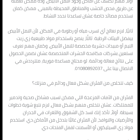
أولاً، مهم نكشف عن أماكن وجود النمل الأبيض، وده ممكن نعمله
عن طريق فحص الخشب والمناطق المحيطة بالمبنى. ممكن كمان
نستخدم مصائد خاصة عشان تساعدنا نحدد النشاط.
ثانيًا، لازم نعالج أي تسرب مياه أو رطوبة في المكان، لأن النمل الأبيض
بيفضل البيئات الرطبة. ثالثًا، ينصح باستخدام مواد طبيعية زي زيت
النيم أو مبيدات حشرية مخصصة للنمل الأبيض، وكمان مهم نعرف
نستعين بشركات مكافحة الحشرات المتخصصة عشان نضمن الحصول
على نتائج فعالة ودائمة. لو محتاج مساعدة فورية، متترددش في
الاتصال بينا على 01080892037.
كيف تتخلص من الفئران بشكل فعال ودائم في منزلك؟
الفئران من الآفات المزعجة اللي ممكن تسبب مشاكل صحية وتدمير
للممتلكات. عشان نتخلص منهم بشكل فعال، لازم نتبع شوية خطوات
بسيطة. أولاً، تأكد إنك تسد كل الشقوق والثغرات في الجدران
والأرضيات والنوافذ، لأن الفئران غالبًا بتدخل من الأماكن دي. استخدم
مواد زي السيليكون أو الأسمنت لقفل الفتحات دي.