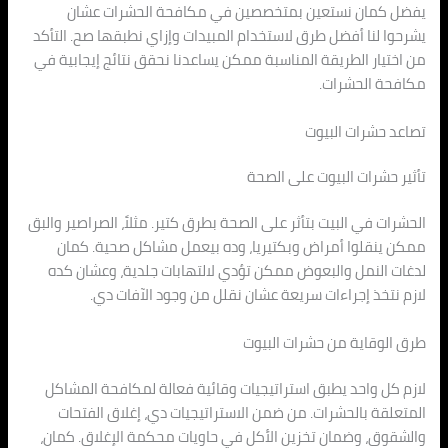
يفضل كمان نستعين بمتخصصين في مكافحة الحشرات عشان
يشرحوا لنا أفضل طرق لاستخدام المبيدات وإزاي نطبقها صح. التأكد
من اختيار الطريقة المناسبة ممكن يساعدنا نحقق نتائج إيجابية في
مكافحة الحشرات.
تصاعد حشرات البيوت
تأثير حشرات البيوت على الصحة
الحشرات في البيت بتأثر على الصحة بطرق كتير. مثلاً، الصراصير والبق
ممكن ينقلوا أمراض وبكتيريا، وده بيعمل مشاكل صحية. كمان
لدغات النمل والبعوض ممكن تؤدي لالتهابات جلدية، وعشان كده
لازم نتخذ إجراءات سريعة عشان نقلل من وجود الآفات دي.
طرق الوقاية من حشرات البيوت
لازم كل واحد يطبق استراتيجيات وقائية فعالة لمكافحة المشاكل
المتعلقة بالحشرات. من ضمن الاستراتيجيات دي، إغلاق الفتحات
والشقوق، وضمان تخزين الأكل في حاويات محكمة الإغلاق. كمان،