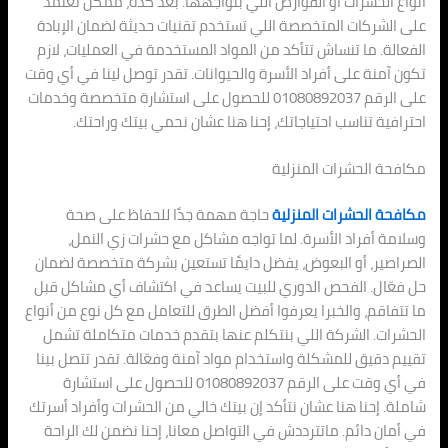
أنواع الحشرات أو القوارض اللي بتواجهها. بعد كده، ممكن تعتمد
على الشركات المتخصصة اللي تستخدم تقنيات حديثة لضمان الإبادة
الفعالة. ما تنساش تتأكد من المواد المستخدمة في العمليات، لازم
تكون آمنة على أفراد الأسرة والحيوانات. تقدر توصل لينا في أي وقت
على الرقم 01080892037 للحصول على استشارة متخصصة وخدمات
احترافية تناسب احتياجاتك، إحنا هنا عشان نحمي بيتك وراحتك.
مكافحة الحشرات المنزلية
مكافحة الحشرات المنزلية
حاجة مهمة جدًا للحفاظ على صحة
وسلامة أفراد الأسرة. لما تواجه مشاكل مع حشرات زي النمل،
الصراصير، أو البعوض، يفضل دايمًا تستعين بشركة متخصصة لضمان
حل فعّال. الفحص الدوري للبيت يساعد في اكتشاف أي مشاكل قبل
ما تتفاقم، والخبرا يعرفوا أفضل الطرق للتعامل مع كل نوع من أنواع
الحشرات. الشركة اللي بنتكلم عنها بتقدم خدمات متكاملة تشمل
تقييم دقيق للمشكلة واستخدام مواد آمنة وفعّالة. تقدر تتصل بينا
في أي وقت على الرقم 01080892037 للحصول على استشارة
شاملة. إحنا هنا عشان نتأكد إن بيتك خالي من الحشرات وأفراد أسرتك
في أمان دائم. ماتترددش في التواصل معانا، إحنا نضمن لك الراحة