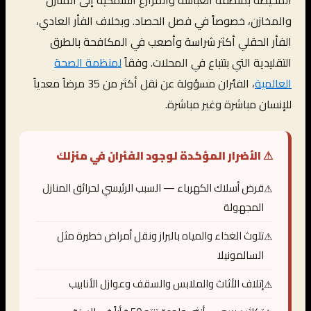
المحيطة بمنطقة العباسة والمزارع السمكية إلى المنازل
والمخازن، خصوصاً في فصل الحصاد. وبخلاف الفأر العادي،
الفأر الحقلي أكثر شراسة وأصعب في المكافحة بالطرق
التقليدية التي بتتباع في المحلات. وفقاً
لمنظمة الصحة
العالمية
، الفئران مسؤولة عن نقل أكثر من 35 مرضاً معدياً
للإنسان مباشرة وغير مباشرة.
⚠ الأضرار المؤكدة لوجود الفئران في منزلك
قرض أسلاك الكهرباء — السبب الرئيسي لحرائق المنازل
المجهولة
تلوث الغذاء والمياه بالبراز ونقل أمراض خطيرة مثل
السالمونيلا
إتلاف الأثاث والملابس والسقف وعوازل الأنابيب