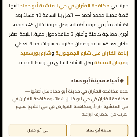
خبرتنا في
مكافحة الفئران في حي المنشية أبو حماد
تثبتها
قصة عميلنا محمد أحمد — اتصل بنا الساعة 10 مساءً بعد
اكتشاف فأر في غرفة أطفاله، وصل فريقنا خلال 45 دقيقة،
أجرى معالجة كاملة وأغلق 3 منافذ دخول خفية. النتيجة: صفر
فئران بعد 48 ساعة وضمان مكتوب 5 سنوات. كذلك نغطي
إبادة الفئران على شارع الجمهورية
و
شارع بورسعيد
و
ميدان المحطة
وكل النشاط التجاري في وسط المدينة.
◈ أحياء مدينة أبو حماد
نقدم
مكافحة الفئران في مدينة أبو حماد
بكل أحيائها —
مكافحة الفئران في حي أبو خليل
شمالاً، و
مكافحة الفئران في
حي المنشية
جنوباً، و
مكافحة القوارض في حي الشيخ سليم
القريب من المصارف الزراعية.
مدينة أبو حماد
حي أبو خليل