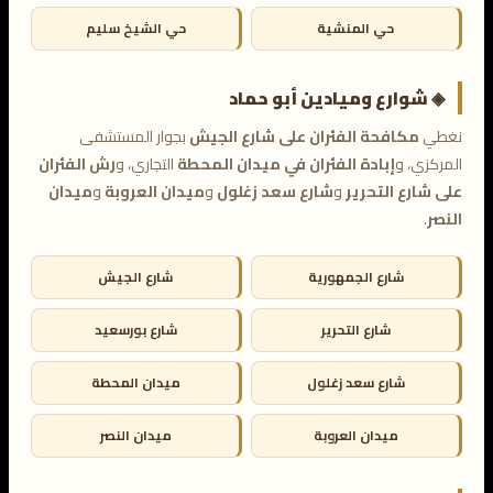
حي المنشية
حي الشيخ سليم
◈ شوارع وميادين أبو حماد
نغطي
مكافحة الفئران على شارع الجيش
بجوار المستشفى
المركزي، و
إبادة الفئران في ميدان المحطة
التجاري، و
رش الفئران
على شارع التحرير
و
شارع سعد زغلول
و
ميدان العروبة
و
ميدان
النصر
.
شارع الجمهورية
شارع الجيش
شارع التحرير
شارع بورسعيد
شارع سعد زغلول
ميدان المحطة
ميدان العروبة
ميدان النصر