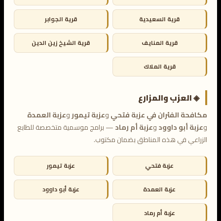
قرية السعيدية
قرية الجوابر
قرية المنايف
قرية الشيخ زين الدين
قرية الملاك
◈ العزب والمزارع
مكافحة الفئران في عزبة فتحي
و
عزبة تيمور
و
عزبة العمدة
و
عزبة أبو داوود
و
عزبة أم رماد
— برامج موسمية متخصصة للطابع
الزراعي في هذه المناطق بضمان مكتوب.
عزبة فتحي
عزبة تيمور
عزبة العمدة
عزبة أبو داوود
عزبة أم رماد