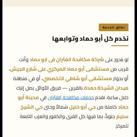
نطاق الخدمة
نخدم كل أبو حماد وتوابعها
لو بتدور على
شركة مكافحة الفئران فى ابو حماد
وأنت
قريب من
مستشفى أبو حماد المركزي على شارع الجيش
،
أو بجوار
مستشفى أبو شاطي التخصصي
، أو في منطقة
ميدان الشيخة حمدة
بالقرين — فريق الأوائل يصل إليك
خلال ساعة. نقدم
خدمات مكافحة الفئران
في
مدينة أبو
حماد
كاملة من
حي أبو خليل
شمالاً وحتى
حي الشيخ
سليم
جنوباً، بما فيها كل القرى والكفور والعزب التابعة
للمركز.