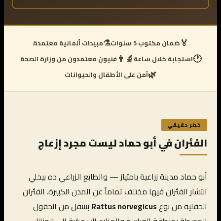
⚗️
🏅
ضمان مكتوب 5 سنوات
مبيدات ألمانية معتمدة
👨‍🔬
🕐
استجابة خلال ساعة
فنيون معتمدون من وزارة الصحة
🌿
آمن على الأطفال والحيوانات
خطر حقيقي
الفئران في أبو حماد ليست مجرد إزعاج
أبو حماد مدينة زراعية بامتياز — والطابع الزراعي ده بيخلي
انتشار الفئران فيها مختلف تماماً عن المدن الكبيرة. الفئران
الحقلية من نوع
Rattus norvegicus
بتنتقل من الحقول