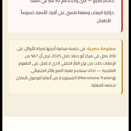
تكاثر سريع — أنثى واحدة تنتج 50 فأراً في السنة
إثارة الرهاب وضغط نفسي على أفراد الأسرة، خصوصاً
الأطفال
معلومة حصرية:
في دراسة ميدانية أجرتها شركة الأوائل على
200 منزل في مركز أبو حماد خلال 2025، تبين أن 67% من
الإصابات كانت من نوع الفأر الحقلي الذي لا يُقبل على الطعوم
التقليدية — لذلك نستخدم تقنية التتبع بالأثر الكيميائي
(Pheromone Tracking) المستوردة من ألمانيا للوصول لأماكن
تجمعه الفعلية.