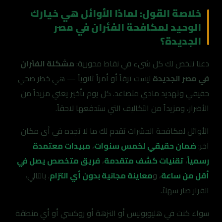
خلاصة القول: لماذا الأوائل هي خيارك
الوحيد لمكافحة الفئران في مصر
الجديدة؟
دعنا نلخص لك كل شيء في نقاط محورية:
مشكلة الفئران
في مصر الجديدة
ليست ترفاً أو أمراً ثانوياً — هي خطر صحي
حقيقي وتهديد مادي متصاعد. كل يوم تأخير يعني مزيداً من
الأضرار، ومزيداً من التكاليف التي ستدفعها لاحقاً.
الأوائل لمكافحة الحشرات تقدم لك ما لا تجده في أي مكان
آخر:
ضمان حقيقي لخمس سنوات
،
مبيدات معتمدة
رسمياً
،
تقنيات كشف متقدمة
،
فريق متخصص يصل في
أقل من ساعة
، و
معاينة مجانية بدون أي التزام
. بالتالي،
القرار صار سهلاً.
سواء كنت في هليوبوليس أو النزهة أو روكسي أو أي منطقة