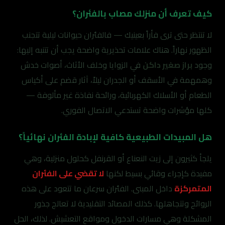
كيف تعرف أن منزلك مصاب بالفئران؟
لا تنتظر حتى ترى فأراً بعينيك — فالفئران حيوانات ليلية تتجنب
الظهور نهاراً. هناك علامات تحذيرية واضحة يجب أن تتنبه إليها:
وجود
براز صغير داكن
في الزوايا وخلف الأثاث، أصوات خدش
وهمهمة في الأسقف أو الجدران ليلاً، آثار قضم على أكياس
الطعام أو الأسلاك الكهربائية، ورائحة نفاذة غير مألوفة —
كلها مؤشرات واضحة تستدعي الاتصال الفوري.
هل المبيدات الطبيعية كافية لإبادة الفئران نهائياً؟
يلجأ كثيرون إلى زيت النعناع أو القرنفل كحلول منزلية، وهي
مفيدة كإجراء وقائي بسيط لكنها
لا تقضي على الفئران
المتمركزة
داخل المبنى. الفئران سرعان ما تتعود على هذه
الروائح وتتجاهلها. كذلك المصائد التقليدية لا تعالج جذور
المشكلة وهي مسارات الدخول ومواقع التعشيش. لذلك، الحل