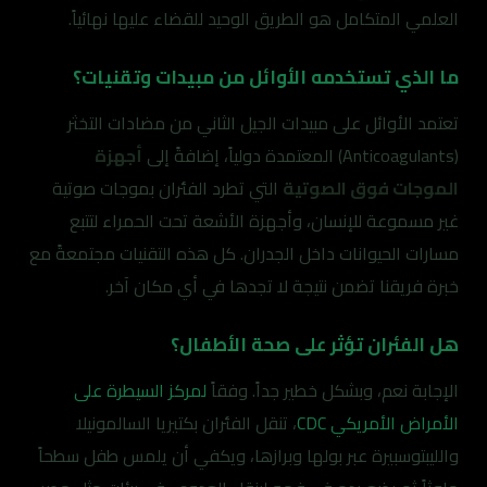
العلمي المتكامل هو الطريق الوحيد للقضاء عليها نهائياً.
ما الذي تستخدمه الأوائل من مبيدات وتقنيات؟
تعتمد الأوائل على مبيدات الجيل الثاني من مضادات التخثر
(Anticoagulants) المعتمدة دولياً، إضافةً إلى
أجهزة
الموجات فوق الصوتية
التي تطرد الفئران بموجات صوتية
غير مسموعة للإنسان، وأجهزة الأشعة تحت الحمراء لتتبع
مسارات الحيوانات داخل الجدران. كل هذه التقنيات مجتمعةً مع
خبرة فريقنا تضمن نتيجة لا تجدها في أي مكان آخر.
هل الفئران تؤثر على صحة الأطفال؟
الإجابة نعم، وبشكل خطير جداً. وفقاً
لمركز السيطرة على
الأمراض الأمريكي CDC
، تنقل الفئران بكتيريا السالمونيلا
والليبتوسبيرة عبر بولها وبرازها، ويكفي أن يلمس طفل سطحاً