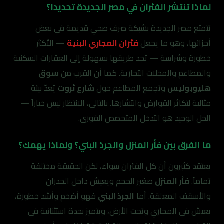
لماذا تنتشر الفئران في مصر الجديدة تحديداً؟
تتمتع مصر الجديدة بشبكة صرف صحي قديمة في بعض
أجزائها، وهو ما يجعل
فئران المجاري البنية
— الأكثر
خطورة وشراسة — تجد طريقها بسهولة إلى العقارات السكنية
والمطاعم والمحلات التجارية. كما أن القرب من
سوق
هليوبوليس
وتجمع المطاعم حول
شارع ثروت
يُعدّ بيئة
مثالية لتكاثر القوارض وانتشارها. بالتالي، الانتظار ليس خياراً —
الحل الوحيد هو التدخل المتخصص الفوري.
ما الفرق بين فأر المنزل والجرذ البني؟ ولماذا يهمك؟
يعتقد كثيرون أن كل الفئران سواء، لكن الحقيقة مختلفة
تماماً.
فأر المنزل
صغير الحجم ويعيش داخل الجدران
والأسقف المعلقة. أما
الجرذ البني
فهو أضخم وأشد خطورة،
يعيش في المجاري وتحت الأرض، ويتميز بحدة استثنائية في