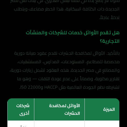
ملوثاً ثم يضع يده في فمه لينقل العدوى. في بيئات مثل مصر
الجديدة ذات الكثافة السكانية، هذا الخطر مضاعف ويتطلب
تدخلاً عاجلاً.
هل تقدم الأوائل خدمات للشركات والمنشآت
التجارية؟
بالتأكيد. الأوائل لمكافحة الحشرات تقدم عقود صيانة دورية
مخصصة للمطاعم، المستودعات، المدارس، المستشفيات،
والمصانع في مصر الجديدة. هذه العقود تشمل زيارات دورية،
تقارير مكتوبة، وضماناً على عدم عودة الآفات — وهو ما
تشترطه نظم الجودة العالمية مثل HACCP وISO 22000.
الأوائل لمكافحة
شركات
الميزة
الحشرات
أخرى