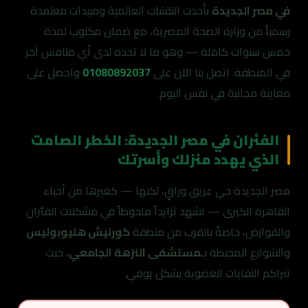
في مصر الجديدة
بأحدث التقنيات العالمية ومبيدات معتمدة
رسمياً من وزارة الصحة المصرية، مع ضمان مكتوب لمدة
خمس سنوات كاملة — وهو ما لا تجده لدى أي منافس آخر
في المنطقة. اتصل بنا الآن على
01080892037
واحصل على
معاينة مجانية في نفس اليوم.
الفئران في مصر الجديدة: الخطر الصامت
الذي يهدد منزلك وأسرتك
مصر الجديدة حي عريق وراقٍ، لكنها — كغيرها من أحياء
القاهرة الكبرى — تشهد تزايداً ملحوظاً في مشكلات الفئران
والقوارض، خاصةً بالقرب من منطقة
كورنيش هليوبوليس
والشوارع المحيطة بـ
مستشفى النزهة الجامعي
، حيث
تتراكم النفايات العضوية بشكل يومي.