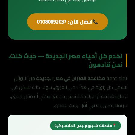
اتصل الآن: 01080892037
نخدم كل أحياء مصر الجديدة — حيث كنت،
نحن قادمون
تمتد خدمة
مكافحة الفئران في مصر الجديدة
من الأوائل
لتشمل كل زاوية في هذا الحي العريق. سواء كنت تسكن في
عمارة قديمة أو فيلا حديثة، في مجمع سكني أو محل تجاري،
فريقنا يصل إليك في أقل وقت ممكن.
منطقة هليوبوليس الكلاسيكية