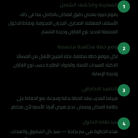
المعاينة والكشف الشامل
1
يقوم خبيرنا بفحص دقيق للمكان بالكامل، بما في ذلك
الأسقف المعلقة، المجاري، الجدران المجوفة، ونقاط الدخول
المحتملة لتحديد نوع الفئران ودرجة الانتشار.
وضع خطة مكافحة مخصصة
2
لكل موقع خطة مختلفة. نختار المزيج الأمثل من المصائد
الذكية، المبيدات الآمنة، والمواد الطاردة حسب نوع الفئران
ودرجة الإصابة.
التنفيذ الاحترافي
3
فريقنا المدرب ينفذ الخطة بدقة وسرعة، مع الحفاظ على
نظافة المكان وضمان عدم تعرض أفراد الأسرة لأي مخاطر.
سد نقاط الدخول
4
هذه الخطوة هي سر نجاحنا — نسد كل الشقوق والفتحات