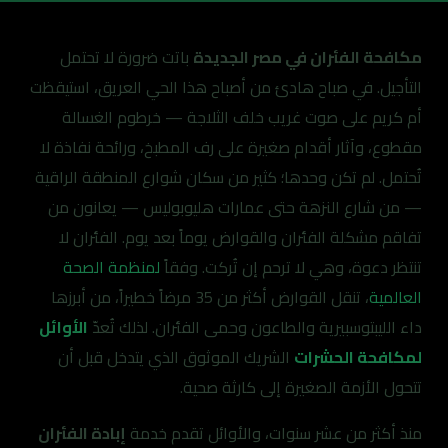
مكافحة الفئران في مصر الجديدة
باتت ضرورة لا تحتمل
التأجيل. في صباح هادئ من أصباح هذا الحي العريق، استيقظت
أم كريم على صوت غريب خلف الثلاجة — خرطوم الغسالة
مقطوع، وآثار أقدام صغيرة على رف المطبخ، ورائحة نفاذة لا
تُحتمل. لم تكن وحدها؛ كثير من سكان شوارع المنطقة الراقية
— من شارع النزهة حتى عمارات هليوبوليس — يعانون من
تفاقم مشكلة الفئران والقوارض يوماً بعد يوم. الفئران لا
تنتظر دعوة، وهي لا ترحم إن تُركت. وفقاً
لمنظمة الصحة
العالمية
، تنقل القوارض أكثر من 35 مرضاً خطيراً، من أبرزها
داء الليبتوسبيرية والطاعون وحمى الفئران. لذلك تُعدّ
الأوائل
لمكافحة الحشرات
الشريك الموثوق الذي يتدخل قبل أن
تتحول الأزمة الصغيرة إلى كارثة صحية.
منذ أكثر من عشر سنوات، والأوائل تقدم خدمة
إبادة الفئران