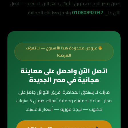
ضمن مصر الجديدة، فريق الأوائل جاهز الآن. لا تتردد — اتصل
01080892037
الآن على
واحجز معاينتك المجانية.
عروض محدودة هذا الأسبوع — لا تفوّت
الفرصة!
اتصل الآن واحصل على معاينة
مجانية في مصر الجديدة
منزلك لا يستحق المخاطرة. فريق الأوائل جاهز على
مدار الساعة لحمايتك وحماية أسرتك. ضمان 5 سنوات
مكتوب — نتيجة فورية — أسعار تنافسية.