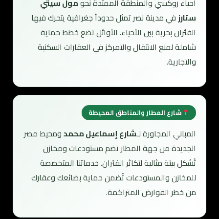
أحياء روكسي والمنطقة الممتدة نحو
مول سيتي
ستارز
في مدينة نصر تمثل حدوداً جغرافية يتحرك فيها
الفئران بحرية بين الأحياء. الأوائل تضع خطط حماية
شاملة لمنع الانتقال والتمركز في العقارات السكنية
والتجارية.
شارع المطار والمناطق المحيطة
المباني المجاورة لـ
شارع إسماعيل محمد
ومحيط مصر
الجديدة من جهة المطار تضم مستودعات ومخازن
تُشكل بيئة مثالية لتكاثر الفئران. خدماتنا المتخصصة
للمخازن والمستودعات تُضمن حماية بضائعك وعقارك
من خطر القوارض المتراكمة.