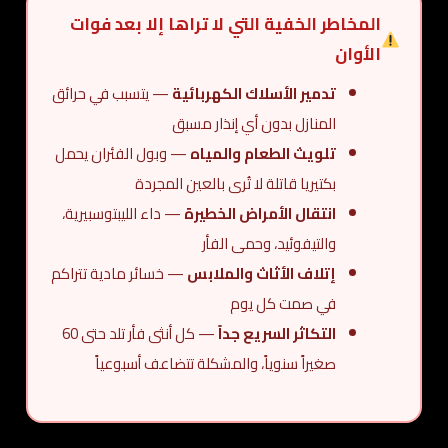
المخاطر الخفية التي لا تراها إلا بعد فوات
الأوان
تدمير الأسلاك الكهربائية
— يتسبب في حرائق
المنازل بدون أي إنذار مسبق
تلويث الطعام والمياه
— وبول الفئران يحمل
بكتيريا قاتلة لا تُرى بالعين المجردة
انتقال الأمراض الخطيرة
— داء الليبتوسبيرية،
والتيفوئيد، وحمى الفأر
إتلاف الأثاث والملابس
— خسائر مادية تتراكم
في صمت كل يوم
التكاثر السريع جداً
— كل أنثى فأر تلد حتى 60
صغيراً سنوياً، والمشكلة تتضاعف أسبوعياً