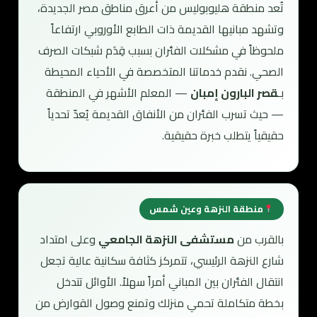
تُعد منطقة هليوبوليس من أعرق مناطق مصر الجديدة،
وتشهد مبانيها القديمة ذات الطابع الأوروبي ارتفاعاً
ملحوظاً في مشكلات الفئران بسبب قِدَم شبكات الصرف
الصحي. نقدم خدماتنا المتخصصة في الأحياء المحيطة
بـ
قصر البارون إمبان
— المعلم الأشهر في المنطقة
— حيث تسرب الفئران من الأنفاق القديمة يُعدّ تحدياً
حقيقياً يتطلب خبرة حقيقية.
منطقة النزهة وعين شمس
بالقرب من
مستشفى النزهة الجامعي
وعلى امتداد
شارع النزهة الرئيسي، تتمركز كثافة سكانية عالية تجعل
انتقال الفئران بين المباني أمراً سهلاً. الأوائل تتدخل
بخطة متكاملة تحمي منزلك وتمنع وصول القوارض من