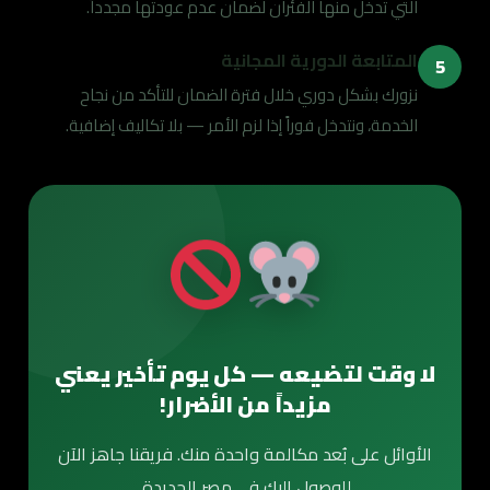
التي تدخل منها الفئران لضمان عدم عودتها مجدداً.
المتابعة الدورية المجانية
5
نزورك بشكل دوري خلال فترة الضمان للتأكد من نجاح
الخدمة، ونتدخل فوراً إذا لزم الأمر — بلا تكاليف إضافية.
لا وقت لتضيعه — كل يوم تأخير يعني
مزيداً من الأضرار!
الأوائل على بُعد مكالمة واحدة منك. فريقنا جاهز الآن
للوصول إليك في مصر الجديدة.