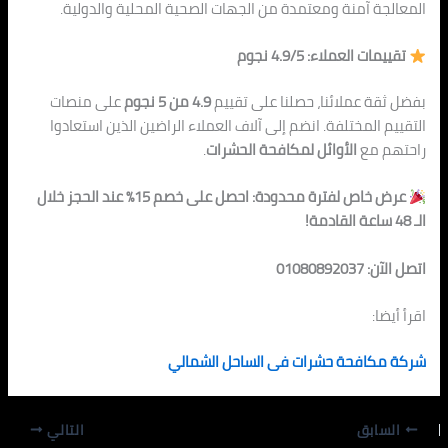
المعالجة آمنة ومعتمدة من الجهات الصحية المحلية والدولية.
تقييمات العملاء: 4.9/5 نجوم
بفضل ثقة عملائنا، حصلنا على تقييم
4.9 من 5 نجوم
على منصات
التقييم المختلفة. انضم إلى آلاف العملاء الراضين الذين استعادوا
راحتهم مع
الأوائل لمكافحة الحشرات
.
عرض خاص لفترة محدودة: احصل على خصم 15% عند الحجز خلال
الـ 48 ساعة القادمة!
اتصل الآن: 01080892037
اقرأ أيضا:
شركة مكافحة حشرات فى الساحل الشمالي
السابق
التالي