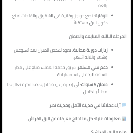
بالغة.
الوقاية
: نضع حواجز وقائية في
ال
شقوق والفتحات لمنع
دخول البق مستقبلاً.
المرحلة الثالثة: المتابعة والضمان
زيارات دورية مجانية
: نعود لفحص المنزل بعد أسبوعين
وشهر و
ثلاثة أشه
ر.
دعم فني مستمر
: فريق خدمة العملاء متاح على مدار
الساعة للرد على استفساراتك.
ضمان 5 سنوات
: أي إصابة جديدة خلال هذه الفترة نعالجها
مجاناً بالكامل.
آراء عملائنا في مدينة الأمل ومدينة نصر
معلومات غ
ن
ية: كل ما تحتاج معرفته عن البق الفراش
ما هو البق الفراش؟