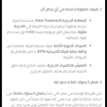
2. تقنيات متطورة لا تجدها في أي مكان آخر
المعالجة الحر
ارية (
Heat Treatment)
: نستخدم أجهزة
حرارية متطورة ترفع درجة حرارة الغرفة إلى
60 درجة
مئوية
، مما يقتل البق وبيوضه بن
سبة
100
%
دون استخدام
مواد كيميائية.
المبيدات الحيوية الآمنة
: مواد صديقة للبيئة، معتمدة من
وكالة حماية البيئ
ة ال
أمريكية (EPA)
، لا تضر بالأطفال أو
الحيوانات الأليفة.
التفتيش بالكاميرات الحر
ارية
: ن
كشف أماكن اختباء البق
الخفية باستخدام تقنيات التصوير الحراري.
3. ضمان 5 سنوات: ثقة لا ح
دود لها
ن
حن الشركة الوحيدة في مصر التي تقدم
ضمان 5 سنوات كاملة
على
خدمات مكافحة البق. هذا يعني أننا نعود لك مجاناً في حال
ظهور
أي إ
صابة جديدة خلال هذه الفترة. هذا الضمان ليس مجرد وعد، بل