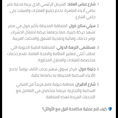
شارع عباس العقاد
: الشريان الرئيسي الذي يربط مدينة نصر
بباقي أحياء القاهرة. نخدم ج
ميع الع
مارات والفيلات على
جانبي الشارع.
سيتي ستارز مول
: المنطقة المحيطة بأكبر مول في مصر
ت
ش
هد حركة كبيرة، مما يجعلها عرضة لانتقال الحشرات.
نوفر خدمات وقائية وعلاجية للشقق والمحلات الق
ريبة.
مستشفى النزهة الدولي
: المنطقة الطبية الحيوية التي
تتطلب أعلى معايير النظافة والصحة العامة. نقدم خدمات
متخصصة للعيادات والمنازل المجاورة.
جنينة مول
: م
رك
ز تسوق شهير يجذب الآلاف يومياً. نخدم
الأحياء السكنية المحيطة به بكفاءة عالية.
شارع الطيران
: منطقة حيوية تضم مزيجاً من المباني
السكنية والتجارية. فريقنا متخصص في التعامل مع
التحديات الف
ريدة لهذه الم
نطقة.
كيف تتم عملية مكافحة البق مع الأوائل؟