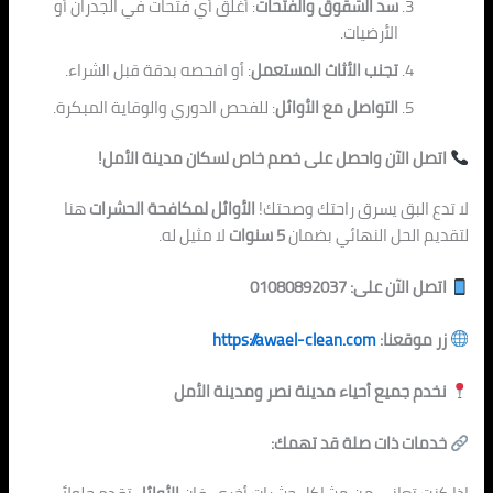
سد الشقوق والفتحات
: أغلق أي فتحات في الجدران أو
الأرضيات.
تجنب الأثاث المستعمل
: أو افحصه بدقة قبل الشراء.
التوا
صل مع الأوائ
ل
: للفحص الدوري والوقاية المبكرة.
اتصل الآن واحصل على خصم خاص لسكان مدينة الأمل!
لا تدع البق يسرق راحتك وصحتك!
الأوائل لمكافحة الحشرات
هنا
لتقديم الحل النهائي بضمان
5 سنوات
لا مثيل له.
اتصل الآن على: 01080892037
زر موقعنا:
https://awael-clean.com
نخدم جميع أحياء مدينة نصر ومدينة الأمل
خدمات ذات صلة قد تهمك: