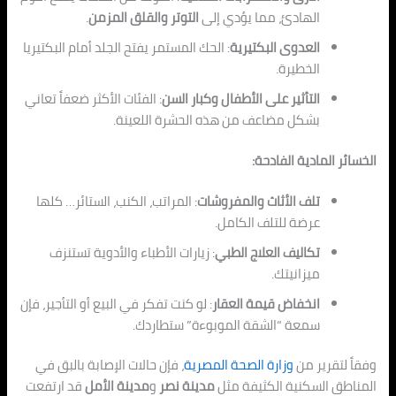
الهادئ، مما يؤدي إلى
التوتر والقلق المزمن
.
العدوى البكتيرية
: الحك
المستمر يف
تح الجلد أمام البكتيريا
الخطيرة.
التأثير على الأطفال وكبار السن
: الفئات الأكثر
ضعفاً ت
عاني
بشكل مضاعف من هذه الحشرة اللعينة.
الخسائر المادية الفادحة:
تلف الأثاث والم
فروشات
: الم
راتب، الكنب، الستائر… كلها
عرضة للتلف الكامل.
تكاليف العلاج الطبي
: زيارات الأطباء والأدوية ت
ست
نزف
ميزانيتك.
انخفاض قيمة العقار
: لو كنت تفكر في البيع أو التأجير، فإن
سمعة “
الش
قة الموبوءة” ستطاردك.
وفقاً لتقرير من
وزارة الصحة المصرية
، فإن حالات الإصابة بالبق في
المنا
طق الس
كنية الكثيفة مثل
مدينة نصر
و
مدينة الأمل
قد ارتفعت