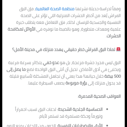
وفقاً لد
راسة حدي
ثة نشرتها
منظمة الصحة العالمية
، فإن البق
الفراش يُعد من أخطر الحشرات المن
زلية التي ت
ؤثر على الصحة
النفسية والجسدية للإنسان. لذلك، فإن التعامل معه يتطلب خبرة
علمية ومعدات متطورة، وهو بالضبط ما نو
فره في
الأوائل لمكافحة
الحشرات
.
لماذا البق الفراش خطر حقيقي يهدد منزلك في مدينة الأمل؟
الب
ق
ليس مجرد حشرة مزعجة، بل هو
عدو خفي
يتكاثر بسرعة مرعبة
ويختبئ في أدق الأماكن. ت
خ
يل أن أنثى البق الواحدة تضع
ما يصل إلى
500 بيضة
خلال حياتها! هذا يعني أن تجاه
ل
المشكلة لأسابيع قليلة
قد يحول منزلك إلى
بؤرة موبوءة
يصعب السيطرة عليها.
العواقب الص
حية المد
مرة:
الحساسية الجلدية الشديدة
: لدغات البق تسبب احمراراً
وتورماً وحكة مستمرة قد تستمر لأيام.
الأرق والا
ض
طرابات النفسية
: الخوف من اللدغات يمنع النوم