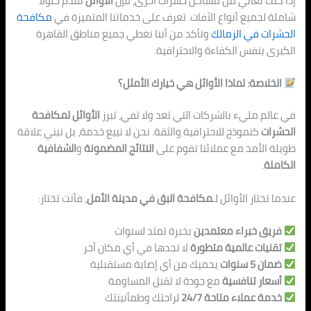
إذا كنت تعاني من مشاكل حشرات أخرى، فإن
الأوائل
تقدم حلولاً
شاملة لجميع أنواع الآفات. تعرف على خدماتنا المتميزة في
مكافحة
الحشرات في الزمالك
وتأكد من أننا نغطي جميع مناطق القاهرة
الكبرى بنفس الكفاءة والاحترافية.
الخلاصة: لماذا الأوائل هي خيارك الأمثل؟
في عالم مليء بالشركات التي تعد ولا تفي، تبرز
الأوائل لمكافحة
الحشرات
كنموذج للاحترافية والثقة. نحن لا نبيع خدمة، بل نبني علاقة
طويلة الأمد مع عملائنا تقوم على
النتائج المضمونة
و
الشفافية
الكاملة
.
عندما تختار الأوائل لـ
مكافحة البق في مدينة الأمل
، فأنت تختار:
فريق خبراء معتمدين
بخبرة تمتد لسنوات
تقنيات عالمية متطورة
لا تجدها في أي مكان آخر
ضمان 5 سنوات
يحميك من أي إصابة م
ستقبلية
أسعار تنافسية
مع جودة لا تقبل المساومة
خدمة عملاء متاحة 24/7
لراحتك وطمأنينتك