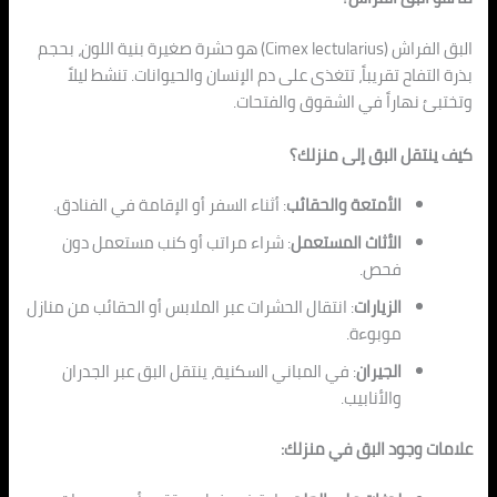
البق الفراش (Cimex lectularius) هو حشرة صغيرة بنية اللون، بحجم
بذرة التفاح تقريباً، تتغذى على دم الإ
نسان وال
حيوانات. تنشط ليلاً
وتختبئ نهاراً في الشقوق والفتحات.
كيف ينتقل البق إلى منزلك؟
الأ
م
تعة والحقائب
: أثناء السفر أو الإقامة في الفنادق.
الأثاث المستعمل
: شراء مرا
تب أ
و كنب مستعمل دون
فحص.
الزيارات
: انتقال الحشرات عبر الملابس أو الحقائب من منازل
موبوءة.
الج
يران
: في المباني السكنية، ينتقل البق عبر الجدران
والأنابيب.
علامات وجود البق في منزلك: