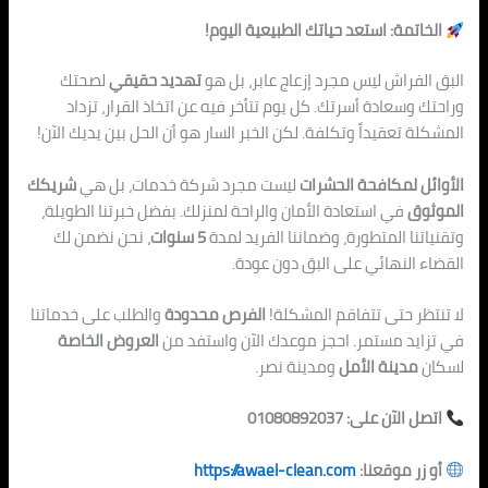
الخاتمة: استعد حياتك الطبيعية اليوم!
البق الفراش ليس مجرد إزعاج عابر، بل هو
تهديد حقيقي
لصحتك
وراحتك وسعادة أسرتك. كل يوم تتأخر فيه عن اتخاذ القرار، تزداد
المشكلة تعقيداً وتكلفة. لكن الخبر السار هو أن الحل بين يديك الآن!
الأوائل لمكافحة الحشرات
ليست مجرد شركة خدمات، بل هي
شريكك
الموثوق
في استعادة الأمان والراحة لمنزلك. بفضل خبرتنا الطويلة،
وتقنياتنا المتطورة، وضماننا الفريد لمدة
5 سنوات
، نحن نضمن لك
القضاء النهائي على البق دون عودة.
لا تنتظر حتى تتفاقم المشكلة!
الفرص محدودة
والطلب على خدماتنا
في تزايد مستمر. احجز موعدك الآن واستفد من
العروض الخاصة
لسكان
مدينة الأمل
ومدينة نصر.
اتصل الآن على: 01080892037
أو زر موقعنا:
https://awael-clean.com