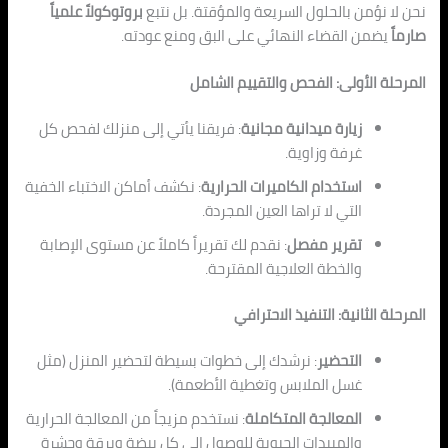
نحن لا نؤمن بالحلول السريعة والمؤقتة. بل نت
بع
بروتوكولاً علمياً
صارماً
يضمن القضاء النهائي على البق ومنع عودته.
المرحلة الأولى: الفحص والتقييم ال
ش
امل
زيارة ميدانية مجانية
: فريقنا يأتي إلى منزلك لفحص كل
غرفة وزاوية.
استخدام الكاميرات الحرارية
: نكشف أماكن ال
اختباء الخفية
التي لا تراها العين المجردة.
تقرير مفصل
: نقدم لك تقريراً كاملاً عن مستوى الإصابة
والخطة
العلاجية الم
قترحة.
المرحلة الثانية: التنفيذ الاحترافي
التحضير
: نرشدك إلى خطوات بسيطة لتحضير المنز
ل (
مثل
غسل الملابس وتغطية الأطعمة).
المعالجة المتكاملة
: نستخدم مزيجاً من المعالجة الحرارية
والم
بيدات الحي
وية للوصول إلى كل بيضة ويرقة وحشرة