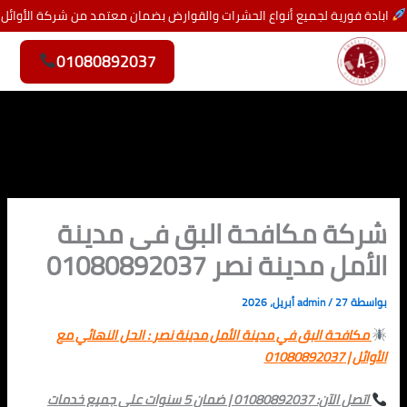
خطي
ابادة فورية لجميع أنواع الحشرات والقوارض بضمان معتمد من شركة الأوائل
لى
لمحتوى
01080892037
شركة مكافحة البق فى مدينة
الأمل مدينة نصر 01080892037
بواسطة
27 أبريل، 2026
/
admin
مكافحة البق في
مدينة الأمل مدينة نصر
: الحل النهائي مع
الأوائل | 01
080892037
اتصل الآن: 01080892037 | ضمان 5 سنوات على جميع خدمات