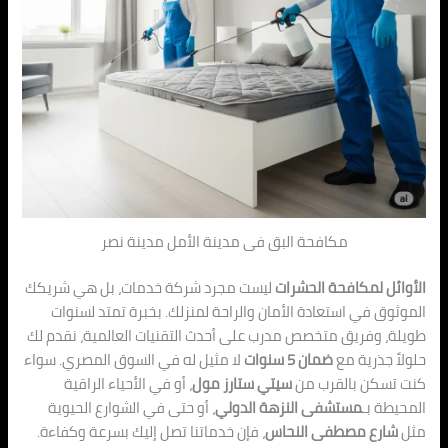
مكافحة البق فى مدينة الأمل مدينة نصر
الأوائل لمكافحة الحشرات
ليست مجرد شرك
ة خدمات، بل هي شريكك
الموثوق في استعادة الأمان والراحة لم
نزلك. ب
خبرة تمتد لسنوات
طويلة، وفريق متخصص مدرب على أحدث التقنيات العالمية، نق
دم لك
حلول
اً جذرية مع
ضمان 5 سنوات
لا مثيل له في الس
وق الم
صري. سواء
كنت تسكن بالقرب من
سيتي ستارز مول
، أو في الأحياء الرا
قية
الم
حيطة بـ
مستشفى النزهة الدولي
، أو حتى في الشوارع الحيوية
مثل
شارع م
ص
طفى النحاس
، فإن خدماتنا تصل إليك بسرعة وكفاءة.