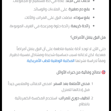
لدغات على
الج
لد
: عادة في خط مستقيم أو مجموعات.
بقع دم صغيرة
: على الملاءات والوسائد.
بقع سوداء
: فضلات الب
ق على
المراتب والأثاث.
رائحة كريهة
: رائحة حلوة ومزعجة في الغرف الموبوءة.
هل البق ين
قل الأمراض؟
حتى الآن، لا توجد أدلة علمية قاطعة على أن البق ينقل أمراضاً
معدية. لكن لدغاته ت
سبب حسا
سية شديدة ومشاكل نفسية خطيرة،
وفقاً لدراسة نشرتها
المكتبة الوطنية للطب الأمريكية
.
نصائح وقائية من خبراء الأوائل
فحص الأمتعة بعد السفر
: افحص الحقائب والملابس جيداً
قبل إدخالها للمنزل.
تنظيف دوري للمراتب
: استخدم المكنسة الكهربائية
بانتظام.