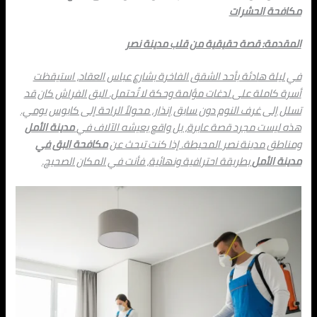
مكافحة
الحشرات
المقدمة: قصة حقيقية من قلب مدينة نصر
في ليلة ه
ادئة ب
أحد الشقق الفاخرة بشارع عباس العقاد، استيقظت
أسرة كاملة على
ل
دغات مؤلمة وحكة لا تُحتمل. البق ال
ف
راش كان قد
تسلل إلى غرف النوم دون سابق إنذار، محولاً الراحة إلى كابوس ي
وم
ي.
هذه ليست مجرد قصة عابرة، بل واقع يعيشه الآلاف في
مدينة الأمل
ومناطق مدينة نصر المحيطة. إذا كنت تبحث عن
مكافحة البق في
مدينة الأمل
بطريقة احترافية ونهائية، فأنت في المكان الصحيح.