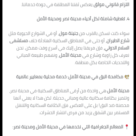
التزام قانوني موثق
يعكس ثقتنا المطلقة في جودة خدماتنا.
4. ت
غ
طية شاملة لكل أحياء مدينة نصر ومدينة الأمل
سواء كنت تسكن بالقرب من
جنينة مول
، أو في الشوارع الحيوية مثل
شارع ال
ط
يران
، أو حتى في المناطق السكنية الهادئة خلف
مستشفى
السلام الدولي
، فإن فريقنا يصل إليك في أسرع وقت ممكن.
نحن
نعر
ف كل زاوية وشارع في
مدينة الأمل
، ونفهم طبيعة المباني
والتحديات الخاصة بكل منطقة.
مكافحة البق في مدينة الأمل: خدمة محلية بمعايير عالمية
مدينة الأمل
هي واحدة من أرقى المناطق الس
كنية في مد
ينة نصر،
وتتميز بكثافة سكانية عالية ومباني حديثة. لكن هذا لا يعني أنها
محصنة ضد البق! بل على العكس، فإن الكثافة السكانية وال
ت
نقل
المستمر بين الشقق يزيد من فرص انتشار الحشرات.
المعالم الجغرافية التي نخ
دمها في
مدينة الأمل ومدينة نصر: