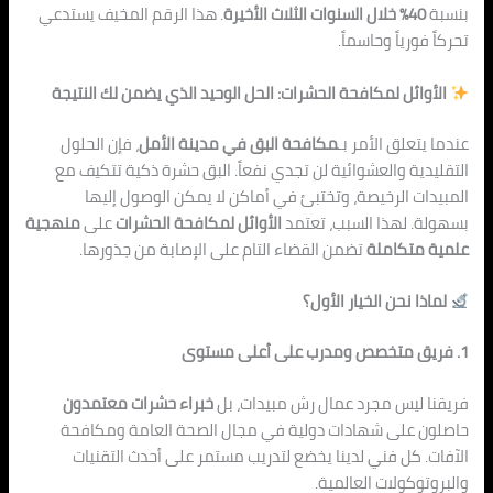
بنسبة
40% خلال السنوات الثلاث الأخيرة
. هذا الرقم المخ
يف يست
دعي
تحركاً فورياً وحاسماً.
الأوائل لمكافحة الحشرات: الحل الوحيد ال
ذي يضمن لك
النتيجة
عندما يتعلق الأمر بـ
مكافحة البق في مدينة الأمل
، فإن الحلول
التقليدية والعشوائية لن تجدي نفعاً. الب
ق ح
شرة ذكية تتكيف مع
المبيدات الرخيصة، وتختبئ في أماكن لا يمكن الوصول إليها
بسهولة. لهذا السبب، تعتم
د
الأوائل لمكافحة الحشرات
على
منهجية
علمية متكاملة
تضمن القضاء التام على الإصابة من جذورها.
لماذا نحن الخي
ار الأول؟
1. فريق متخصص ومدرب على أعلى مستوى
فريقنا ليس مجرد عمال رش مبيدات، بل
خبراء ح
شرات معتمدون
حاصلون على شهادات دولية في مجال الصحة العامة ومكافحة
الآفات. كل فني لدينا يخ
ضع لت
دريب مستمر على أحدث التقنيات
والبروتوكولات العالمية.