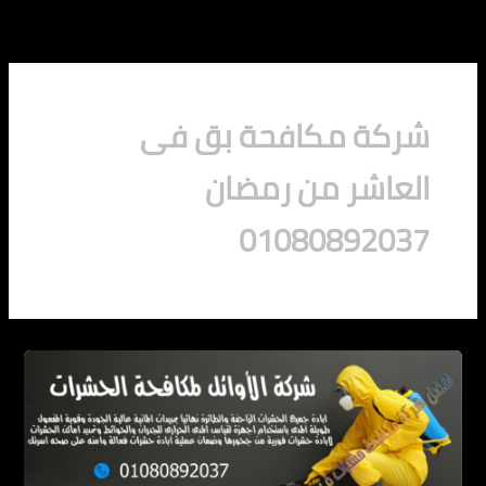
خطي
لى
لمحتوى
شركة مكافحة بق فى
العاشر من رمضان
01080892037